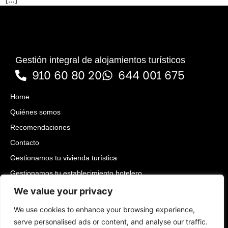
Gestión integral de alojamientos turísticos
910 60 80 20
644 001 675
Home
Quiénes somos
Recomendaciones
Contacto
Gestionamos tu vivienda turística
Gestionamos tu establecimiento hotelero
Rent2Rent : Alquílanos tu vivienda turística
We value your privacy
Aviso legal
We use cookies to enhance your browsing experience,
Política de Privacidad
serve personalised ads or content, and analyse our traffic.